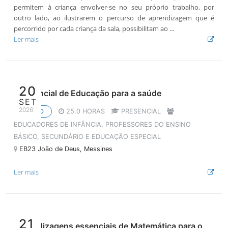
permitem à criança envolver-se no seu próprio trabalho, por
outro lado, ao ilustrarem o percurso de aprendizagem que é
percorrido por cada criança da sala, possibilitam ao ...
Ler mais
20
Referencial de Educação para a saúde
SET
2026
25.0 HORAS
PRESENCIAL
CURSO
EDUCADORES DE INFÂNCIA, PROFESSORES DO ENSINO
BÁSICO, SECUNDÁRIO E EDUCAÇÃO ESPECIAL
EB23 João de Deus, Messines
Ler mais
21
Aprendizagens essenciais de Matemática para o