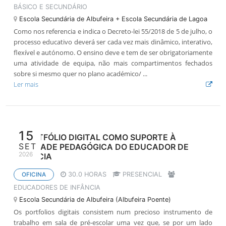
BÁSICO E SECUNDÁRIO
Escola Secundária de Albufeira + Escola Secundária de Lagoa
Como nos referencia e indica o Decreto-lei 55/2018 de 5 de julho, o
processo educativo deverá ser cada vez mais dinâmico, interativo,
flexível e autónomo. O ensino deve e tem de ser obrigatoriamente
uma atividade de equipa, não mais compartimentos fechados
sobre si mesmo quer no plano académico/ ...
Ler mais
15
O PORTFÓLIO DIGITAL COMO SUPORTE À
SET
ATIVIDADE PEDAGÓGICA DO EDUCADOR DE
2026
INFÂNCIA
30.0 HORAS
PRESENCIAL
OFICINA
EDUCADORES DE INFÂNCIA
Escola Secundária de Albufeira (Albufeira Poente)
Os portfolios digitais consistem num precioso instrumento de
trabalho em sala de pré-escolar uma vez que, se por um lado