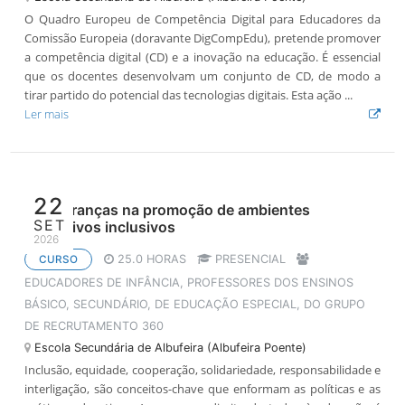
O Quadro Europeu de Competência Digital para Educadores da
Comissão Europeia (doravante DigCompEdu), pretende promover
a competência digital (CD) e a inovação na educação. É essencial
que os docentes desenvolvam um conjunto de CD, de modo a
tirar partido do potencial das tecnologias digitais. Esta ação ...
Ler mais
22
As lideranças na promoção de ambientes
SET
educativos inclusivos
2026
25.0 HORAS
PRESENCIAL
CURSO
EDUCADORES DE INFÂNCIA, PROFESSORES DOS ENSINOS
BÁSICO, SECUNDÁRIO, DE EDUCAÇÃO ESPECIAL, DO GRUPO
DE RECRUTAMENTO 360
Escola Secundária de Albufeira (Albufeira Poente)
Inclusão, equidade, cooperação, solidariedade, responsabilidade e
interligação, são conceitos-chave que enformam as políticas e as