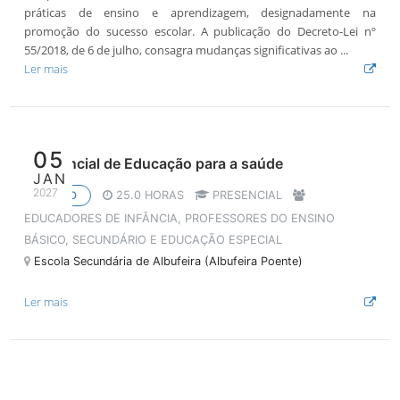
práticas de ensino e aprendizagem, designadamente na
promoção do sucesso escolar. A publicação do Decreto-Lei nº
55/2018, de 6 de julho, consagra mudanças significativas ao ...
Ler mais
05
Referencial de Educação para a saúde
JAN
2027
25.0 HORAS
PRESENCIAL
CURSO
EDUCADORES DE INFÂNCIA, PROFESSORES DO ENSINO
BÁSICO, SECUNDÁRIO E EDUCAÇÃO ESPECIAL
Escola Secundária de Albufeira (Albufeira Poente)
Ler mais