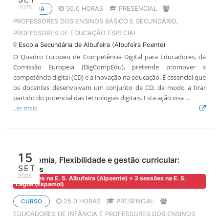
2026
50.0 HORAS
PRESENCIAL
OFICINA
PROFESSORES DOS ENSINOS BÁSICO E SECUNDÁRIO,
PROFESSORES DE EDUCAÇÃO ESPECIAL
Escola Secundária de Albufeira (Albufeira Poente)
O Quadro Europeu de Competência Digital para Educadores, da
Comissão Europeia (DigCompEdu), pretende promover a
competência digital (CD) e a inovação na educação. É essencial que
os docentes desenvolvam um conjunto de CD, de modo a tirar
partido do potencial das tecnologias digitais. Esta ação visa ...
Ler mais
15
Autonomia, Flexibilidade e gestão curricular:
SET
Práticas
2026
4 sessões na E. S. Albufeira (Alpoente) + 3 sessões na E. S.
Lagoa (Espamol)
25.0 HORAS
PRESENCIAL
CURSO
EDUCADORES DE INFÂNCIA E PROFESSORES DOS ENSINOS