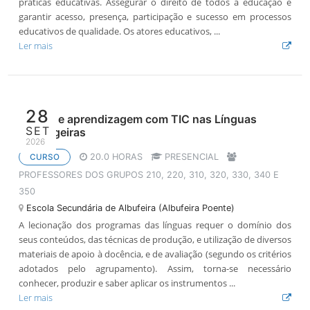
práticas educativas. Assegurar o direito de todos à educação é
garantir acesso, presença, participação e sucesso em processos
educativos de qualidade. Os atores educativos, ...
Ler mais
28
Ensino e aprendizagem com TIC nas Línguas
SET
Estrangeiras
2026
20.0 HORAS
PRESENCIAL
CURSO
PROFESSORES DOS GRUPOS 210, 220, 310, 320, 330, 340 E
350
Escola Secundária de Albufeira (Albufeira Poente)
A lecionação dos programas das línguas requer o domínio dos
seus conteúdos, das técnicas de produção, e utilização de diversos
materiais de apoio à docência, e de avaliação (segundo os critérios
adotados pelo agrupamento). Assim, torna-se necessário
conhecer, produzir e saber aplicar os instrumentos ...
Ler mais