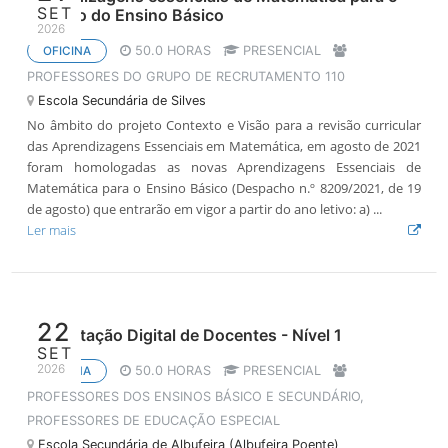
SET
1.º ciclo do Ensino Básico
2026
50.0 HORAS
PRESENCIAL
OFICINA
PROFESSORES DO GRUPO DE RECRUTAMENTO 110
Escola Secundária de Silves
No âmbito do projeto Contexto e Visão para a revisão curricular
das Aprendizagens Essenciais em Matemática, em agosto de 2021
foram homologadas as novas Aprendizagens Essenciais de
Matemática para o Ensino Básico (Despacho n.º 8209/2021, de 19
de agosto) que entrarão em vigor a partir do ano letivo: a) ...
Ler mais
22
Capacitação Digital de Docentes - Nível 1
SET
2026
50.0 HORAS
PRESENCIAL
OFICINA
PROFESSORES DOS ENSINOS BÁSICO E SECUNDÁRIO,
PROFESSORES DE EDUCAÇÃO ESPECIAL
Escola Secundária de Albufeira (Albufeira Poente)