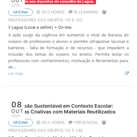
OUT
Prioridade aos docentes do concelho de Lagoa.
2026
30.0 HORAS
B-LEARNING
OFICINA
PROFESSORES DOS GRUPOS 110 E 120
Lagoa (Local a definir) + On-line
A ação surge da urgência em aumentar o nível de literacia do
oceano de professores e alunos e permite ultrapassar lacunas e
barreiras - falta de formação e de recursos - que impedem a
inclusão dos temas do oceano no ensino. Permite dotar os
professores com conhecimentos, motivação e ferramentas para,
de ...
Ler mais
08
Impressão Sustentável em Contexto Escolar:
OUT
Técnicas Criativas com Materiais Reutilizados
2026
26.0 HORAS
PRESENCIAL
OFICINA
PROFESSORES DOS GRUPOS 110 E 240