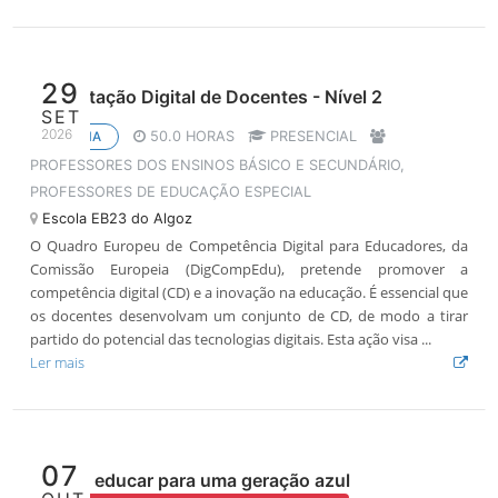
29
Capacitação Digital de Docentes - Nível 2
SET
2026
50.0 HORAS
PRESENCIAL
OFICINA
PROFESSORES DOS ENSINOS BÁSICO E SECUNDÁRIO,
PROFESSORES DE EDUCAÇÃO ESPECIAL
Escola EB23 do Algoz
O Quadro Europeu de Competência Digital para Educadores, da
Comissão Europeia (DigCompEdu), pretende promover a
competência digital (CD) e a inovação na educação. É essencial que
os docentes desenvolvam um conjunto de CD, de modo a tirar
partido do potencial das tecnologias digitais. Esta ação visa ...
Ler mais
07
Oficina educar para uma geração azul