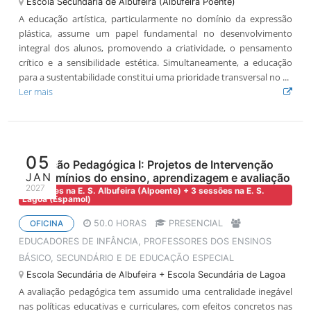
Escola Secundária de Albufeira (Albufeira Poente)
A educação artística, particularmente no domínio da expressão
plástica, assume um papel fundamental no desenvolvimento
integral dos alunos, promovendo a criatividade, o pensamento
crítico e a sensibilidade estética. Simultaneamente, a educação
para a sustentabilidade constitui uma prioridade transversal no ...
Ler mais
05
Avaliação Pedagógica I: Projetos de Intervenção
JAN
nos domínios do ensino, aprendizagem e avaliação
2027
4 sessões na E. S. Albufeira (Alpoente) + 3 sessões na E. S.
Lagoa (Espamol)
50.0 HORAS
PRESENCIAL
OFICINA
EDUCADORES DE INFÂNCIA, PROFESSORES DOS ENSINOS
BÁSICO, SECUNDÁRIO E DE EDUCAÇÃO ESPECIAL
Escola Secundária de Albufeira + Escola Secundária de Lagoa
A avaliação pedagógica tem assumido uma centralidade inegável
nas políticas educativas e curriculares, com efeitos concretos nas